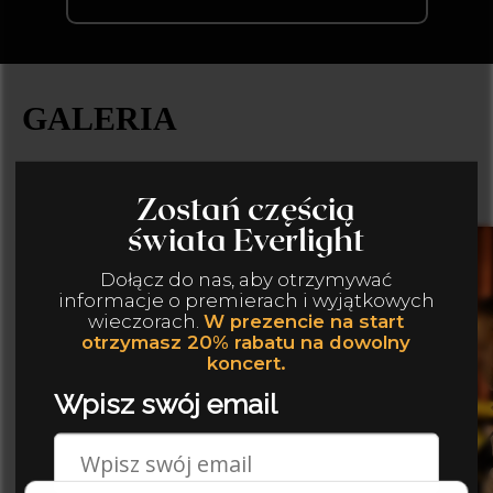
GALERIA
Poczuj atmosferę naszych wydarzeń!
Zuzanna, Kraków