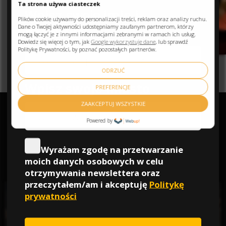
Ta strona używa ciasteczek
Plików cookie używamy do personalizacji treści, reklam oraz analizy ruchu.
Dane o Twojej aktywności udostępniamy zaufanym partnerom, którzy
mogą łączyć je z innymi informacjami zebranymi w ramach ich usług.
Dowiedz się więcej o tym, jak
Google wykorzystuje dane
, lub sprawdź
Politykę Prywatności, by poznać pozostałych partnerów.
ODRZUĆ
PREFERENCJE
ZAAKCEPTUJ WSZYSTKIE
Powered by
PROMOKOD PRE10SEN -10%