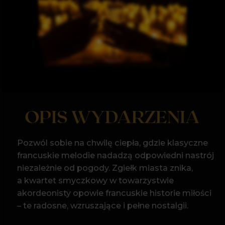
OPIS WYDARZENIA
Pozwól sobie na chwilę ciepła, gdzie klasyczne
francuskie melodie nadadzą odpowiedni nastrój
niezależnie od pogody. Zgiełk miasta znika,
a kwartet smyczkowy w towarzystwie
akordeonisty opowie francuskie historie miłości
– te radosne, wzruszające i pełne nostalgii.
W programie zabrzmią utwory, które od lat
kojarzą się z paryskim romantyzmem: subtelne
kompozycje Debussy’ego, niezapomniane
piosenki Édith Piaf, klasyczne melodie Charles’a
Treneta i Joe Dassina oraz motywy filmowe,
które na stałe zapisały się w naszej wyobraźni.
To muzyka, która przenosi myślami na paryskie
ulice, do małych kawiarenek i chwil, które chce