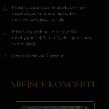
Wpisz swoje miasto
Sala Kameralna Filharmonii
Bałtyckiej
Wyrażam zgodę na przetwarzanie
moich danych osobowych w celu
otrzymywania newslettera oraz
ul. Ołowianka 1,
przeczytałem/am i akceptuję
Politykę
prywatności
80-751 Gdańsk
Dołączam do klubu
Prowadź mnie w to miejsce