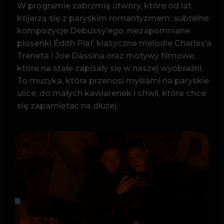
się zapamiętać na dłużej.
PROGRAM
(WYBRANE UTWORY):
La vie en rose – Édith Piaf
Amélie (medley)