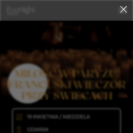
MIŁOŚĆ W PARYŻU.
FRANCUSKI WIECZÓR
PRZY ŚWIECACH
19 KWIETNIA / NIEDZIELA
GDAŃSK
16:00
swing)