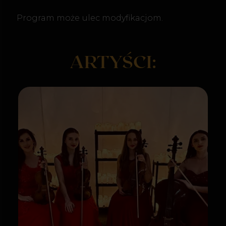
Kwartet smyczkowy
Antidotum Quartet
Antidotum Quartet w składzie I skrzypce,
II skrzypce, altówka, wiolonczela oraz
akordeon
ZOBACZ, JAKIE MAGICZNE