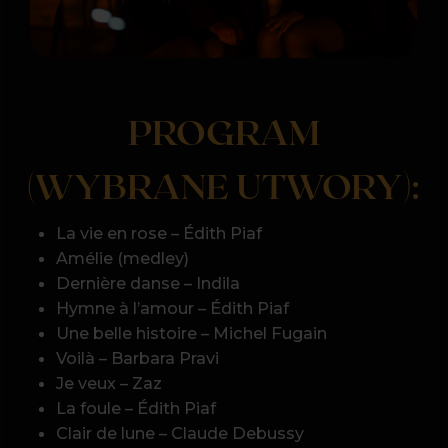
Dernière danse – Indila
Hymne à l’amour – Édith Piaf
Une belle histoire – Michel Fugain
Voilà – Barbara Pravi
Je veux – Zaz
La foule – Édith Piaf
Clair de lune – Claude Debussy
Program może ulec modyfikacjom.
ARTYŚCI: