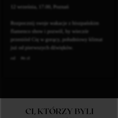
12 września, 17.00, Poznań
Rozpocznij swoje wakacje z hiszpańskim
flamenco show i pozwól, by wieczór
przeniósł Cię w gorący, południowy klimat
już od pierwszych dźwięków.
zł
86
CI, KTÓRZY BYLI