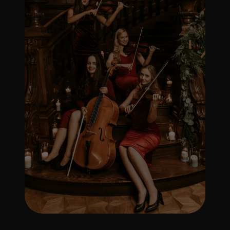
MUZYKA WEDŁUG
GUSTU
Na każdym wydarzeniu Everlight
łączą się światy sztuki, kultury i
otwartych emocji, pozostawiając
żywy ślad na duszy.
Sprawiamy, że każda sekunda jest
wyjątkowa, oferując miejsce z dala
od zgiełku, gdzie każda chwila jest
czystą inspiracją. Tutaj możesz być
prawdziwym sobą, zanurzyć się w
harmonii
i po prostu delektować się chwilą