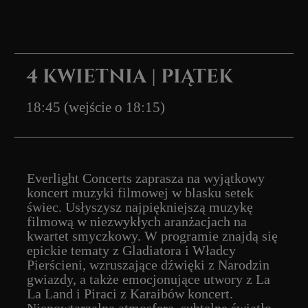
epickie tematy z Gladiatora i Władcy
Pierścieni, wzruszające dźwięki z Narodzin
gwiazdy, a także emocjonujące utwory z La
La Land i Piraci z Karaibów koncert.
Niepowtarzalna atmosfera, subtelne światło
świec i muzyka filmowa Hansa Zimmera
sprawią, że ten wieczór na długo pozostanie
w Twojej pamięci. Dołącz do nas i przeżyj
magiczne chwile przy muzyce romantycznej
oraz klasycznych kompozycjach z
największych produkcji filmowych.
PROGRAM
Hans Zimmer – And Then I Kissed Him
(z filmu Pearl Harbor)
Ramin Djawadi – Muzyka z filmu Gra o Tron
Justin Hurwitz – Muzyka z filmu La La Land
Hans Zimmer – Muzyka z filmu Gladiator
Howard Shore – The Shire (z filmu Władca
Pierścieni)
Yann Tiersen – Le Fabuleux Destin d'Amélie
Poulain
Waldemar Kazanecki – Walc Barbary (z