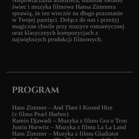
filmu Noce i Dnie)
Hans Zimmer – Muzyka z filmu Piraci z
Karaibów
James Horner – The Ludlows (z filmu
Legendy Jesieni)
Lady Gaga i Bradley Cooper – Shallow
(z filmu Narodziny Gwiazdy)