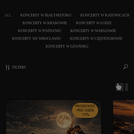
ALL
KONCERTY W BIAŁYMSTOKU
KONCERTY W KATOWICACH
KONCERTY W KRAKOWIE
KONCERTY W ŁODZI
KONCERTY W POZNANIU
KONCERTY W WARSZAWIE
KONCERTY WE WROCŁAWIU
KONCERTY W CZĘSTOCHOWIE
KONCERTY W GDAŃSKU
FILTERS
Dostawcą systemu biletowego jest
kicket.com
Koncerty
PROMOKOD
PRE10SEN
KONCERTY W BIAŁYMSTOKU
-10%
KONCERTY W KRAKOWIE
KONCERTY W KATOWICACH