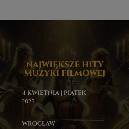
NAJWIĘKSZE HITY
MUZYKI FILMOWEJ
4 KWIETNIA | PIĄTEK
2025
WROCŁAW
Oratorium Marianum,
pl. Uniwersytecki 1
CZAS TRWANIA
około 60 minut