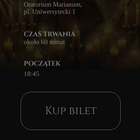
POCZĄTEK
18:45
Kup bilet
4 KWIETNIA | PIĄTEK
18:45 (wejście o 18:15)
Everlight Concerts zaprasza na wyjątkowy
koncert muzyki filmowej w blasku setek
świec. Usłyszysz najpiękniejszą muzykę
filmową w niezwykłych aranżacjach na
kwartet smyczkowy. W programie znajdą się