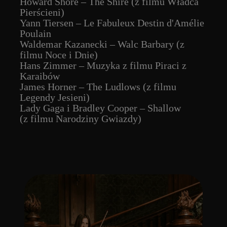
KTO ZAGRA
KWARTET SMYCZKOWY “LA BELLE”
Wybierz bilet