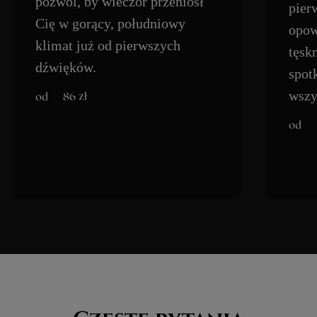
pozwól, by wieczór przeniósł
pier
pestka
wspierający cele statutowe
Cię w gorący, południowy
opow
klimat już od pierwszych
tęsk
dźwięków.
spot
wszy
zł
86