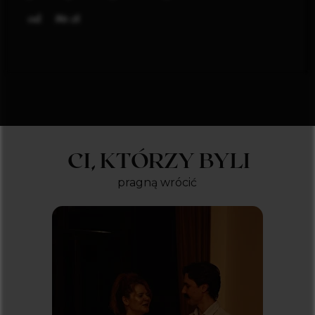
zł
86
CI, KTÓRZY BYLI
pragną wrócić