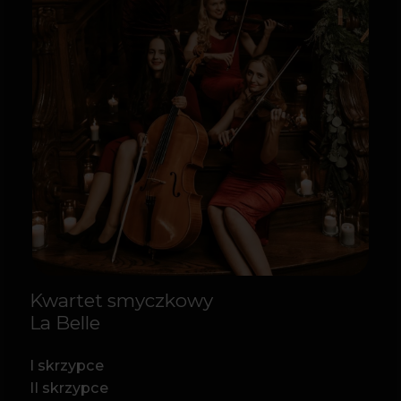
I skrzypce
II skrzypce
altówka
wiolonczela
ZOBACZ, JAKIE MAGICZNE
DOŚWIADCZENIE
NA CIEBIE CZEKA