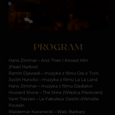
Ramin Djawadi – muzyka z filmu Gra o Tron
Justin Hurwitz – muzyka z filmu La La Land
Hans Zimmer – muzyka z filmu Gladiator
Howard Shore – The Shire (Władca Pierścieni)
Yann Tiersen – Le Fabuleux Destin d'Amélie
Poulain
Waldemar Kazanecki – Walc Barbary
(Noce i Dnie)
Hans Zimmer – muzyka z filmu Piraci
z Karaibów
James Horner – The Ludlows (Legendy Jesieni)
Lady Gaga & Bradley Cooper – Shallow
(Narodziny gwiazdy)
...i inne!
Program może uleć zmianom
KTO ZAGRA