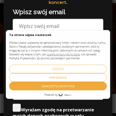
Zuzanna, Kraków
Ta strona używa ciasteczek
Plików cookie używamy do personalizacji treści, reklam oraz analizy ruchu.
Dane o Twojej aktywności udostępniamy zaufanym partnerom, którzy
mogą łączyć je z innymi informacjami zebranymi w ramach ich usług.
Dowiedz się więcej o tym, jak
Google wykorzystuje dane
, lub sprawdź
Politykę Prywatności, by poznać pozostałych partnerów.
ODRZUĆ
PREFERENCJE
ZAAKCEPTUJ WSZYSTKIE
Powered by