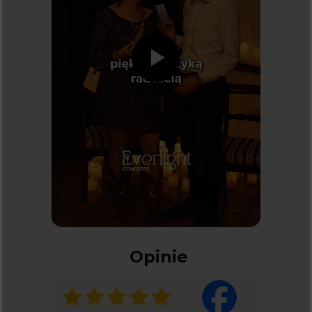
Dostawcą systemu biletowego jest
kicket.com
Koncerty
KONCERTY W BIAŁYMSTOKU
KONCERTY W KRAKOWIE
KONCERTY W KATOWICACH
KONCERTY W ŁODZI
KONCERTY W POZNANIU
KONCERTY WE WROCŁAWIU
KONCERTY W WARSZAWIE
Kontakt
Opinie
SPRAWY DOTYCZĄCE BILETÓW:
INFO@KICKET.COM
+48 22 699 99 40