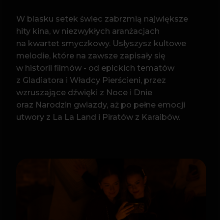
oraz Narodzin gwiazdy, aż po pełne emocji
utwory z La La Land i Piratów z Karaibów.
PROGRAM
Hans Zimmer – And Then I Kissed Him
(Pearl Harbor)