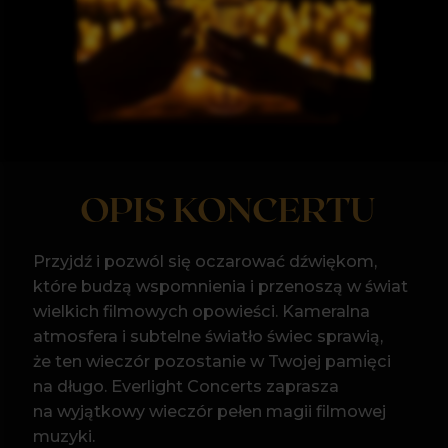
OPIS KONCERTU
Przyjdź i pozwól się oczarować dźwiękom,
które budzą wspomnienia i przenoszą w świat
wielkich filmowych opowieści. Kameralna
atmosfera i subtelne światło świec sprawią,
że ten wieczór pozostanie w Twojej pamięci
na długo. Everlight Concerts zaprasza
na wyjątkowy wieczór pełen magii filmowej
muzyki.
W blasku setek świec zabrzmią największe
hity kina, w niezwykłych aranżacjach
na kwartet smyczkowy. Usłyszysz kultowe
melodie, które na zawsze zapisały się
w historii filmów - od epickich tematów
z Gladiatora i Władcy Pierścieni, przez
wzruszające dźwięki z Noce i Dnie