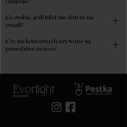
i napoje?
Co zrobić, jeśli bilet nie dotrze na
email?
Czy na koncertach używane są
prawdziwe świece?