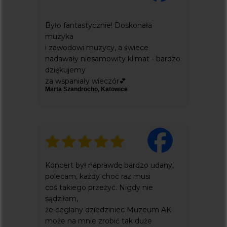
INNE ZAPYTANIA:
EVERLIGHT.CONCERTS@GMAIL.COM
+48 576 337 833
Było fantastycznie! Doskonała
Dodatkowe
muzyka
i zawodowi muzycy, a świece
ZARZĄDZANIE PLIKAMI COOKIE
nadawały niesamowity klimat - bardzo
dziękujemy
POLITYKA PRYWATNOŚCI
za wspaniały wieczór💕
Marta Szandrocho, Katowice
everlight concerts to projekt fundacji
pestka
wspierający cele statutowe
Koncert był naprawdę bardzo udany,
polecam, każdy choć raz musi
coś takiego przeżyć. Nigdy nie
sądziłam,
że ceglany dziedziniec Muzeum AK
może na mnie zrobić tak duże