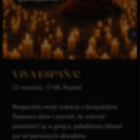
VIVA ESPAÑA!
12 września, 17.00, Poznań
Rozpocznij swoje wakacje z hiszpańskim
flamenco show i pozwól, by wieczór
przeniósł Cię w gorący, południowy klimat
już od pierwszych dźwięków.