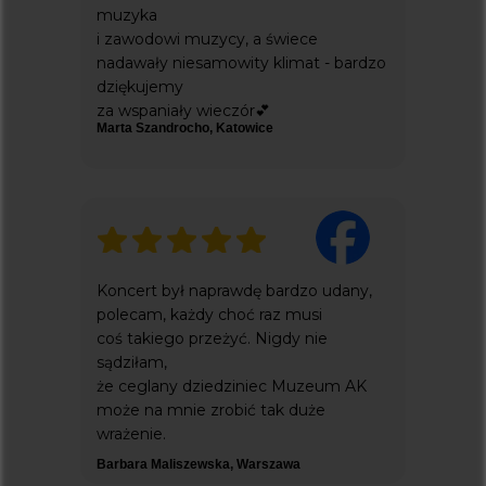
muzyka
Dodatkowe
i zawodowi muzycy, a świece
nadawały niesamowity klimat - bardzo
ZARZĄDZANIE PLIKAMI COOKIE
dziękujemy
POLITYKA PRYWATNOŚCI
za wspaniały wieczór💕
Marta Szandrocho, Katowice
everlight concerts to projekt fundacji
pestka
wspierający cele statutowe
Koncert był naprawdę bardzo udany,
polecam, każdy choć raz musi
coś takiego przeżyć. Nigdy nie
sądziłam,
że ceglany dziedziniec Muzeum AK
może na mnie zrobić tak duże
wrażenie.
Barbara Maliszewska, Warszawa