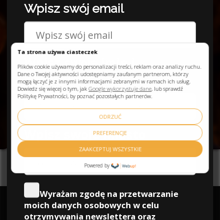
Zuzanna, Kraków
Ta strona używa ciasteczek
Plików cookie używamy do personalizacji treści, reklam oraz analizy ruchu.
Dane o Twojej aktywności udostępniamy zaufanym partnerom, którzy
mogą łączyć je z innymi informacjami zebranymi w ramach ich usług.
Dowiedz się więcej o tym, jak
Google wykorzystuje dane
, lub sprawdź
Politykę Prywatności, by poznać pozostałych partnerów.
ODRZUĆ
PREFERENCJE
ZAAKCEPTUJ WSZYSTKIE
Powered by