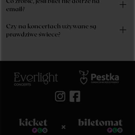
Co zrobić, jeśli bilet nie dotrze na
email?
Czy na koncertach używane są
prawdziwe świece?