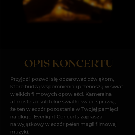
OPIS KONCERTU
Przyjdź i pozwól się oczarować dźwiękom,
które budzą wspomnienia i przenoszą w świat
wielkich filmowych opowieści. Kameralna
atmosfera i subtelne światło świec sprawią,
że ten wieczór pozostanie w Twojej pamięci
na długo. Everlight Concerts zaprasza
na wyjątkowy wieczór pełen magii filmowej
muzyki.
W blasku setek świec zabrzmią największe
hity kina, w niezwykłych aranżacjach
na kwartet smyczkowy. Usłyszysz kultowe
melodie, które na zawsze zapisały
się w historii filmów - od epickich tematów
z Gladiatora i Władcy Pierścieni,
przez wzruszające dźwięki z Noce i Dnie