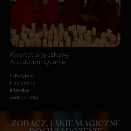
ZOBACZ, JAKIE MAGICZNE
DOŚWIADCZENIE
NA CIEBIE CZEKA
DODATKOWE
INFORMACJE