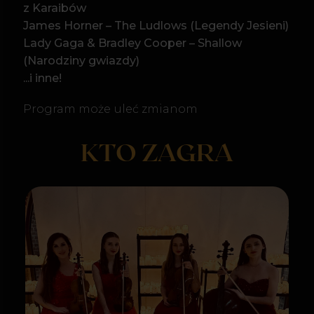
Kwartet smyczkowy
Antidotum Quartet
I skrzypce
II skrzypce
altówka
wiolonczela