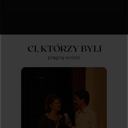
CI, KTÓRZY BYLI
pragną wrócić