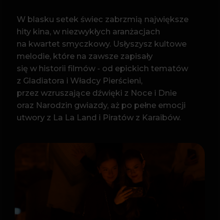
oraz Narodzin gwiazdy, aż po pełne emocji
utwory z La La Land i Piratów z Karaibów.
PROGRAM
Hans Zimmer – And Then I Kissed Him
(Pearl Harbor)
Ramin Djawadi – muzyka z filmu Gra o Tron
Justin Hurwitz – muzyka z filmu La La Land