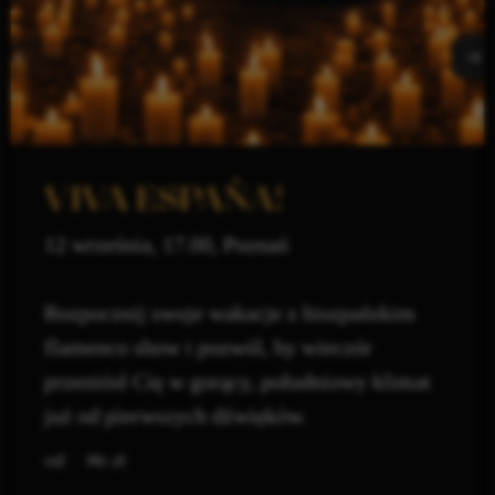
VIVA ESPAÑA!
12 września, 17.00, Poznań
Rozpocznij swoje wakacje z hiszpańskim
flamenco show i pozwól, by wieczór
przeniósł Cię w gorący, południowy klimat
już od pierwszych dźwięków.
zł
86