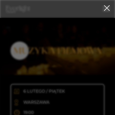
zne swingowe aranżacje, tworzące atmosferę ciepła i elegancji.
MUZYKA FILMOWA
6 LUTEGO / PIĄTEK
WARSZAWA
19:00
PAŁAC STASZICA,
UL. NOWY ŚWIAT 72