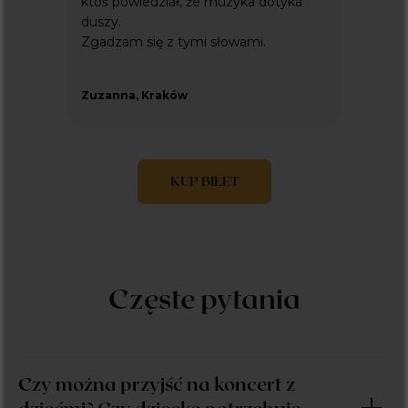
ktoś powiedział, że muzyka dotyka
duszy.
Zgadzam się z tymi słowami.
Zuzanna, Kraków
KUP BILET
Czę
ste pytania
Czy można przyjść na koncert z
dziećmi? Czy dziecko potrzebuje