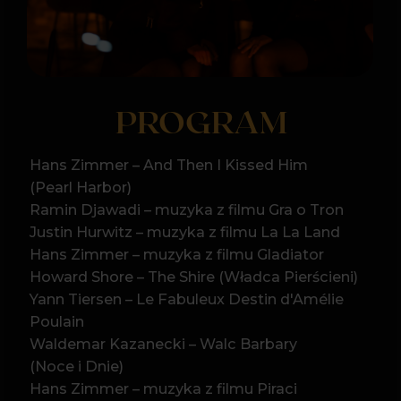
Hans Zimmer – muzyka z filmu Gladiator
Howard Shore – The Shire (Władca Pierścieni)
Yann Tiersen – Le Fabuleux Destin d'Amélie
Poulain
Waldemar Kazanecki – Walc Barbary
(Noce i Dnie)
Hans Zimmer – muzyka z filmu Piraci
z Karaibów
James Horner – The Ludlows (Legendy Jesieni)
Lady Gaga & Bradley Cooper – Shallow
(Narodziny gwiazdy)
...i inne!
Program może uleć zmianom
KTO ZAGRA