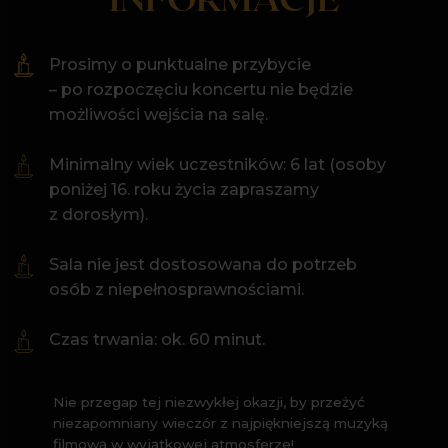
MIEJSCE KONCERTU
Wpisz
imię i
swoje
nazwisko
Wpisz swoje miasto
Wyrażam zgodę na przetwarzanie
moich danych osobowych w celu
otrzymywania newslettera oraz
przeczytałem/am i akceptuję
Politykę
prywatności
Pałac Staszica
Dołączam do klubu
ul. Nowy Świat 72,
00-330 Warszawa