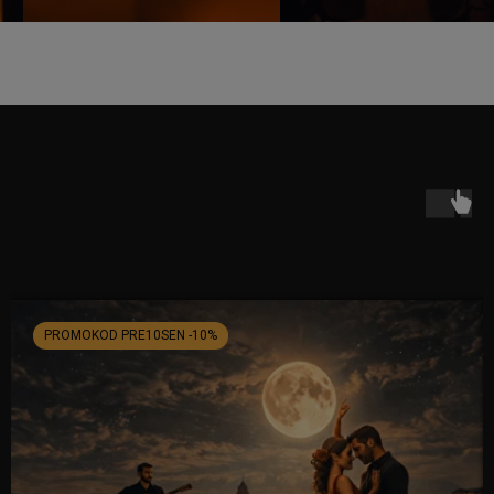
PROMOKOD PRE10SEN -10%
Dostawcą systemu biletowego jest
kicket.com
Koncerty