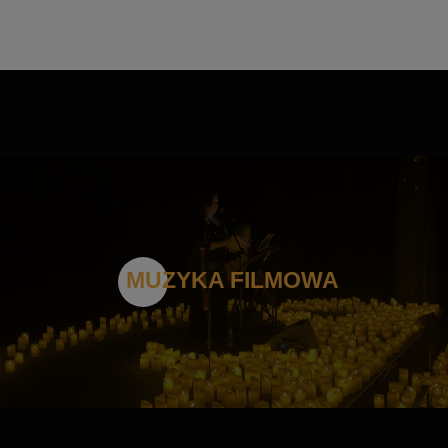
MUZYKA FILMOWA
📍Kraków, Aula Florianka Akademii Muzycznej im.
Krzysztofa Pendereckiego, ul. Sereno Fenn'a 15