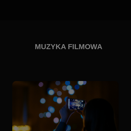
⏰KRAKÓW: 18:00
📅 10 PAŹDZIERNIKA/ PIĄTEK
(wejście od 17:30, Czas trwania około 60 minut)
Zapraszamy na wyjątkowy wieczór pełen magii
filmowej muzyki. W blasku setek świec zabrzmią
największe hity kina, w niezwykłych aranżacjach na
kwartet smyczkowy. Usłyszysz kultowe melodie,
które na zawsze zapisały się w historii filmów- od
epickich tematów z Gladiatora i Władcy Pierścieni,
przez wzruszające dźwięki z Noce i Dnie oraz
Narodzin gwiazdy, aż po pełne emocji utwory z La
La Land i Piratów z Karaibów. Nie przegap tej
niezwykłej okazji, by przeżyć niezapomniany
wieczór z najpiękniejszą muzyką filmową w
wyjątkowej atmosferze!