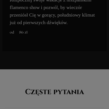
POLITYKA PRYWATNOŚCI
flamenco show i pozwól, by wieczór
przeniósł Cię w gorący, południowy klimat
everlight concerts to projekt fundacji
pestka
już od pierwszych dźwięków.
wspierający cele statutowe
zł
86
Częste pytania