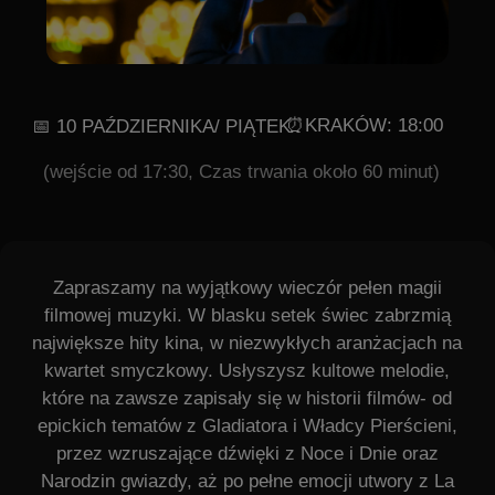
PROGRAM
Hans Zimmer - And Then I Kissed Him (Pearl Harbor)
Ramin Djawadi - Muzyka z filmu Gra o Tron
Justin Hurwitz - Muzyka z filmu La La Land
Hans Zimmer - Muzyka z filmu Gladiator
Howard Shore - The Shire (Władca Pierścieni)
Yann Tiersen - Le Fabuleux Destin d'Amélie Poulain
Waldemar Kazanecki - Walc Barbary (Noce i Dnie)
Hans Zimmer - Muzyka z filmu Piraci z Karaibów
James Horner - The Ludlows (Legendy Jesieni)
Lady Gaga & Bradley Cooper - Shallow (Narodziny
Gwiazdy)
...i inne!