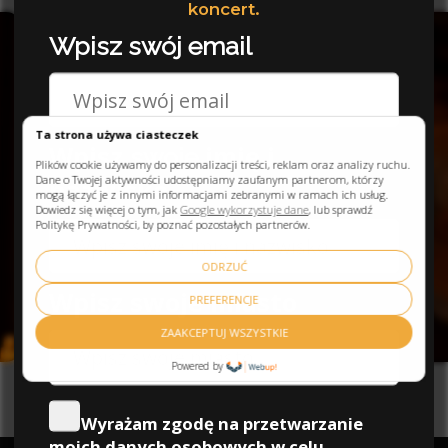
Zuzanna, Kraków
Ta strona używa ciasteczek
Plików cookie używamy do personalizacji treści, reklam oraz analizy ruchu.
Dane o Twojej aktywności udostępniamy zaufanym partnerom, którzy
mogą łączyć je z innymi informacjami zebranymi w ramach ich usług.
Dowiedz się więcej o tym, jak
Google wykorzystuje dane
, lub sprawdź
Politykę Prywatności, by poznać pozostałych partnerów.
ODRZUĆ
PREFERENCJE
ZAAKCEPTUJ WSZYSTKIE
Powered by