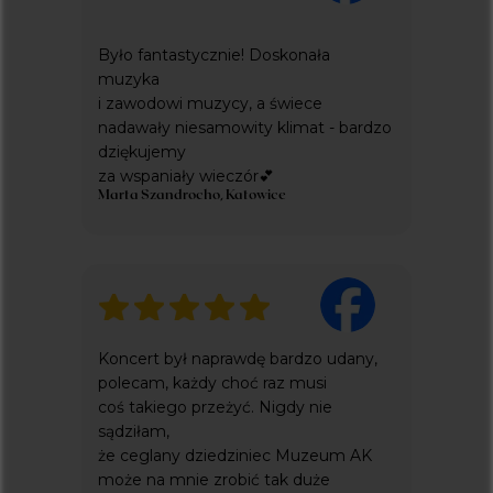
INNE ZAPYTANIA:
EVERLIGHT.CONCERTS@GMAIL.COM
+48 576 337 833
Było fantastycznie! Doskonała
Dodatkowe
muzyka
i zawodowi muzycy, a świece
ZARZĄDZANIE PLIKAMI COOKIE
nadawały niesamowity klimat - bardzo
dziękujemy
POLITYKA PRYWATNOŚCI
za wspaniały wieczór💕
Marta Szandrocho, Katowice
everlight concerts to projekt fundacji
pestka
wspierający cele statutowe
Koncert był naprawdę bardzo udany,
polecam, każdy choć raz musi
coś takiego przeżyć. Nigdy nie
sądziłam,
że ceglany dziedziniec Muzeum AK
może na mnie zrobić tak duże