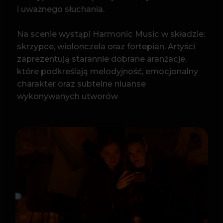
PROGRAM
Ludovico Einaudi
– Una Mattina
– Nuvole Bianche
– Experience
– Dietro Casa
Yann Tiersen