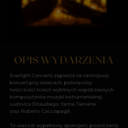
OPIS WYDARZENIA
Everlight Concerts zaprasza na nastrojowy
koncert przy świecach, poświęcony
twórczości trzech wybitnych współczesnych
kompozytorów muzyki instrumentalnej:
Ludovica Einaudiego, Yanna Tiersena
oraz Roberto Cacciapaglii.
To wieczór wypełniony spokojem, przestrzenią
i emocją, w którym muzyka wybrzmiewa
z niezwykłą klarownością, subtelnością
i głębią. Kompozycje Ludovica Einaudiego
zachwycają minimalistycznym językiem
muzycznym, powtarzalnymi motywami
i płynną narracją, pozwalającą słuchaczowi
zatrzymać się na chwilę i podążać
za dźwiękiem. Utwory Yanna Tiersena, znane