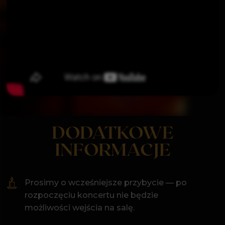
Czas trwania koncertu: ok. 60 minut.
Wpisz
imię i
swoje
nazwisko
MIEJSCE KONCERTU
Wpisz swoje miasto
Wyrażam zgodę na przetwarzanie
moich danych osobowych w celu
otrzymywania newslettera oraz
przeczytałem/am i akceptuję
Politykę
prywatności
Dołączam do klubu
Scena Gliwicka 120