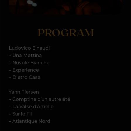
– Comptine d’un autre été
– La Valse d’Amélie
– Sur le Fil
– Atlantique Nord
Roberto Cacciapaglia
– Oceano
– Nuvole di Luce
– Atlantico
– Wild Side
Program może ulec modyfikacji.
KTO ZAGRA