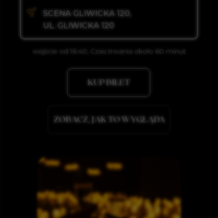
wejście od 16:40, Czas trwania około 60 minut
KUP BILET
ZOBACZ, JAK TO WYGLĄDA
swing)
N FIRE