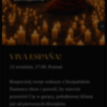
VIVA ESPAÑA!
12 września, 17.00, Poznań
Rozpocznij swoje wakacje z hiszpańskim
flamenco show i pozwól, by wieczór
przeniósł Cię w gorący, południowy klimat
już od pierwszych dźwięków.