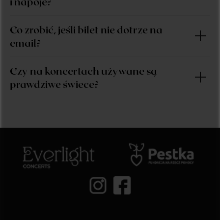
i napoje?
Co zrobić, jeśli bilet nie dotrze na
email?
Czy na koncertach używane są
prawdziwe świece?