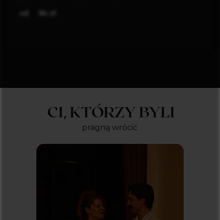
zł
86
CI, KTÓRZY BYLI
pragną wrócić