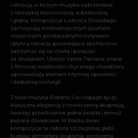
z filmowej wrażliwości i lirycznego charakteru,
wprowadzają element intymnej opowieści
i delikatnej nostalgii.
Z kolei muzyka Roberto Cacciapaglii łączy
klasyczną elegancję z nowoczesną ekspresją,
tworząc przestrzenne, pełne światła i emocji
pejzaże dźwiękowe. W blasku świec
kompozycje te nabiorą szczególnej głębi,
budując atmosferę skupienia, wyciszenia
i uważnego słuchania.
Na scenie wystąpi Harmonic Music w składzie:
skrzypce, wiolonczela oraz fortepian. Artyści
zaprezentują starannie dobrane aranżacje,
które podkreślają melodyjność, emocjonalny
charakter oraz subtelne niuanse
wykonywanych utworów