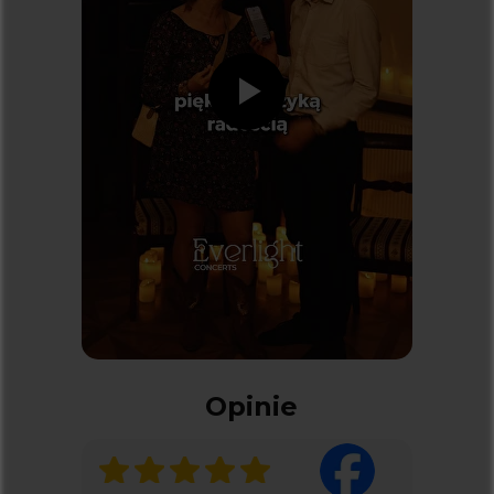
Dostawcą systemu biletowego jest
kicket.com
Koncerty
KONCERTY W BIAŁYMSTOKU
KONCERTY W KRAKOWIE
KONCERTY W KATOWICACH
KONCERTY W ŁODZI
KONCERTY W POZNANIU
KONCERTY WE WROCŁAWIU
KONCERTY W WARSZAWIE
Kontakt
Opinie
SPRAWY DOTYCZĄCE BILETÓW:
INFO@KICKET.COM
+48 22 699 99 40