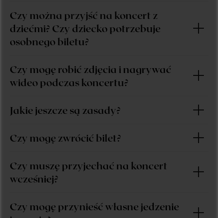
Czy można przyjść na koncert z
dziećmi? Czy dziecko potrzebuje
osobnego biletu?
Czy mogę robić zdjęcia i nagrywać
wideo podczas koncertu?
KUP 
Jakie jeszcze są zasady?
Czy mogę zwrócić bilet?
Czy muszę przyjechać na koncert
wcześniej?
Czy mogę przynieść własne jedzenie