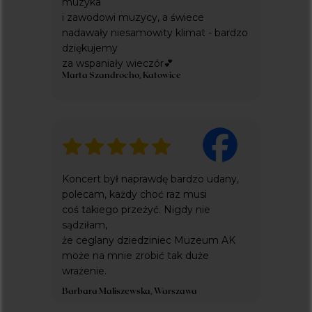
muzyka
everlight concerts to projekt fundacji
i zawodowi muzycy, a świece
pestka
wspierający cele statutowe
nadawały niesamowity klimat - bardzo
dziękujemy
za wspaniały wieczór💕
Marta Szandrocho, Katowice
Koncert był naprawdę bardzo udany,
polecam, każdy choć raz musi
coś takiego przeżyć. Nigdy nie
sądziłam,
że ceglany dziedziniec Muzeum AK
może na mnie zrobić tak duże
wrażenie.
Barbara Maliszewska, Warszawa