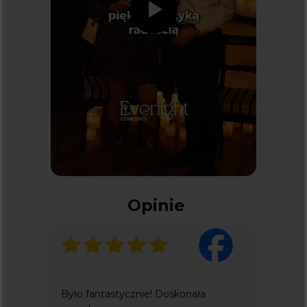
KONCERTY W KATOWICACH
KONCERTY W ŁODZI
KONCERTY W POZNANIU
KONCERTY WE WROCŁAWIU
KONCERTY W WARSZAWIE
Kontakt
SPRAWY DOTYCZĄCE BILETÓW:
INFO@KICKET.COM
+48 22 699 99 40
INNE ZAPYTANIA:
Opinie
EVERLIGHT.CONCERTS@GMAIL.COM
+48 576 337 833
Dodatkowe
ZARZĄDZANIE PLIKAMI COOKIE
POLITYKA PRYWATNOŚCI
Było fantastycznie! Doskonała