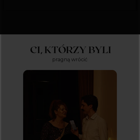
CI, KTÓRZY BYLI
pragną wrócić
Dostawcą systemu biletowego jest
kicket.com
Koncerty
KONCERTY W BIAŁYMSTOKU
KONCERTY W KRAKOWIE