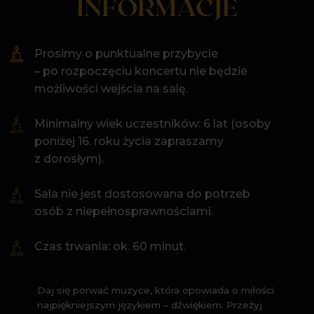
Dołączam do klubu
Sala Koncertowa Akademii
Muzycznej
im. Krzysztofa
Pendereckiego w Krakowie
ul. św. Tomasza 43, Kraków
Prowadź mnie w to miejsce