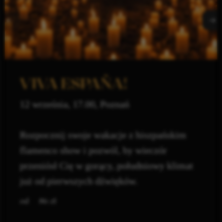
VIVA ESPAÑA!
12 września, 17.00, Poznań
Rozpocznij swoje wakacje z hiszpańskim
flamenco show i pozwól, by wieczór
przeniósł Cię w gorący, południowy klimat
już od pierwszych dźwięków.
zł
86