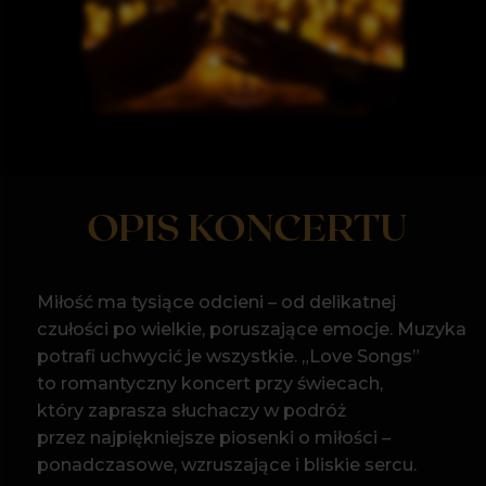
OPIS KONCERTU
N FIRE
Miłość ma tysiące odcieni – od delikatnej
czułości po wielkie, poruszające emocje. Muzyka
potrafi uchwycić je wszystkie. „Love Songs”
to romantyczny koncert przy świecach,
który zaprasza słuchaczy w podróż
przez najpiękniejsze piosenki o miłości –
ponadczasowe, wzruszające i bliskie sercu.
W kameralnej atmosferze, przy blasku setek
świec, zabrzmią wyjątkowe utwory światowych
i polskich artystów. Delikatne ballady, soulowe
klasyki i współczesne hity miłosne zostaną
zaprezentowane w nastrojowych, akustycznych
aranżacjach, pozwalających w pełni wybrzmieć
emocjom ukrytym