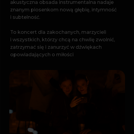
PROGRAM
Hallelujah I Love Her So – Ray Charles
Wymyśliłem Ciebie – Andrzej Zaucha
(You Make Me Feel Like) A Natural Woman –
Aretha Franklin
Im więcej Ciebie tym mniej – Natalia Kukulska
Just the Two of Us – Grover Washington Jr.
What a Wonderful World – Louis Armstrong
If I Ain’t Got You – Alicia Keys