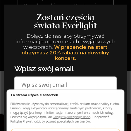
GALERIA
Ta strona używa ciasteczek
Poczuj atmosferę naszych wydarzeń!
Plików cookie używamy do personalizacji treści, reklam oraz analizy ruchu.
Dane o Twojej aktywności udostępniamy zaufanym partnerom, którzy
mogą łączyć je z innymi informacjami zebranymi w ramach ich usług.
Dowiedz się więcej o tym, jak
Google wykorzystuje dane
, lub sprawdź
Politykę Prywatności, by poznać pozostałych partnerów.