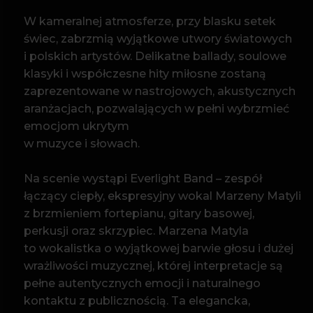
w muzyce i słowach.
Na scenie wystąpi Everlight Band – zespół
łączący ciepły, ekspresyjny wokal Marzeny Matyli
z brzmieniem fortepianu, gitary basowej,
perkusji oraz skrzypiec. Marzena Matyla
to wokalistka o wyjątkowej barwie głosu i dużej
wrażliwości muzycznej, której interpretacje są
pełne autentycznych emocji i naturalnego
kontaktu z publicznością. Ta elegancka,
akustyczna obsada instrumentalna nadaje
znanym piosenkom nową głębię, intymność
i subtelność.
To koncert dla zakochanych, marzycieli
i wszystkich, którzy chcą na chwilę zwolnić,
zatrzymać się i zanurzyć w dźwiękach
opowiadających o miłości