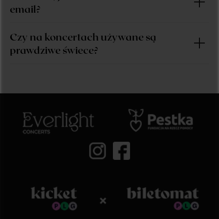
email?
Czy na koncertach używane są
prawdziwe świece?