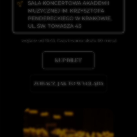
UL. ŚW. TOMASZA 43
wejście od 16:45, Czas trwania około 60 minut
KUP BILET
ZOBACZ, JAK TO WYGLĄDA
swing)