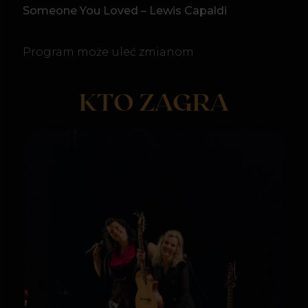
Everlight Band
Wokal
Skrzypce
Perkusja
Gitara Basowa
Fortepian
ZOBACZ, JAKIE MAGICZNE
DOŚWIADCZENIE