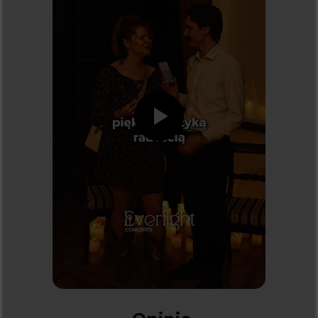
Dostawcą systemu biletowego jest
kicket.com
Koncerty
KONCERTY W BIAŁYMSTOKU
KONCERTY W KRAKOWIE
KONCERTY W KATOWICACH
KONCERTY W ŁODZI
KONCERTY W POZNANIU