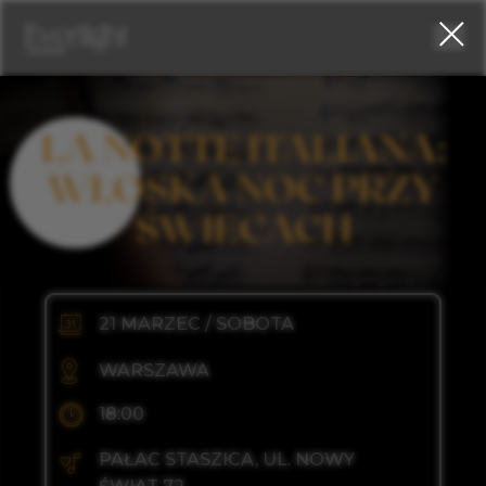
LA NOTTE ITALIANA:
WŁOSKA NOC PRZY
ŚWIECACH
21 MARZEC / SOBOTA
WARSZAWA
18:00
PAŁAC STASZICA, UL. NOWY
swing)
ŚWIAT 72