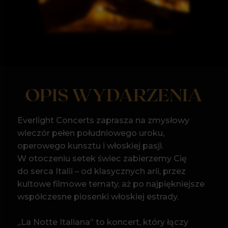
OPIS WYDARZENIA
Everlight Concerts zaprasza na zmysłowy
wieczór pełen południowego uroku,
operowego kunsztu i włoskiej pasji.
W otoczeniu setek świec zabierzemy Cię
do serca Italii – od klasycznych arii, przez
kultowe filmowe tematy, aż po najpiękniejsze
współczesne piosenki włoskiej estrady.
„La Notte Italiana” to koncert, który łączy
elegancję i emocje, wywołując uśmiech,
wzruszenie i zachwyt. Usłyszysz dzieła
Vivaldiego czy Morricone oraz utwory,
które pokochał cały świat –
od „Volare” po „O Sole Mio”.