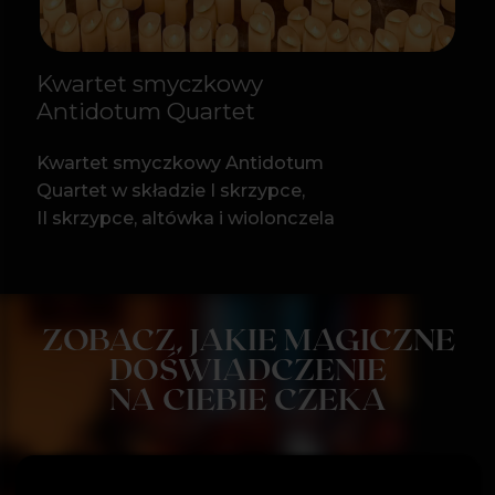
DODATKOWE
INFORMACJE
Czas trwania koncertu: ok. 60 minut
Minimalny wiek uczestników: 6 lat (poniżej