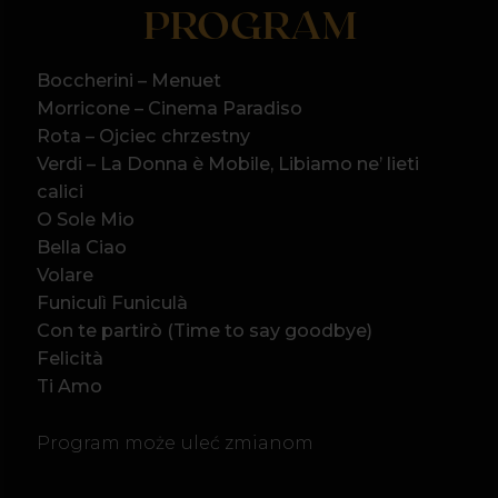
Funiculì Funiculà
Con te partirò (Time to say goodbye)
Felicità
Ti Amo
Program może uleć zmianom
ARTYŚCI: