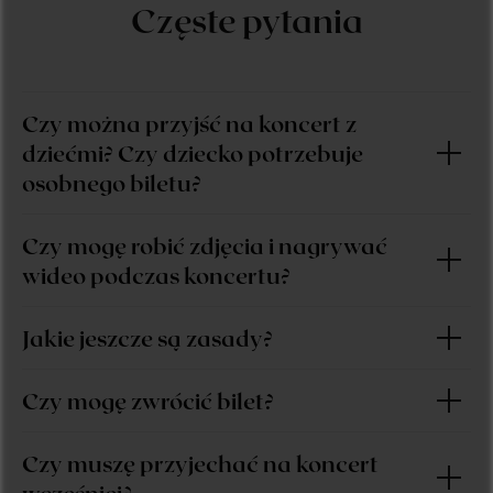
Czę
ste pytania
Czy można przyjść na koncert z
dziećmi? Czy dziecko potrzebuje
osobnego biletu?
Czy mogę robić zdjęcia i nagrywać
wideo podczas koncertu?
Jakie jeszcze są zasady?
Czy mogę zwrócić bilet?
KUP
Czy muszę przyjechać na koncert
wcześniej?