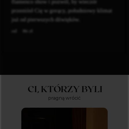
flamenco show i pozwól, by wieczór
przeniósł Cię w gorący, południowy klimat
już od pierwszych dźwięków.
zł
86
CI, KTÓRZY BYLI
pragną wrócić