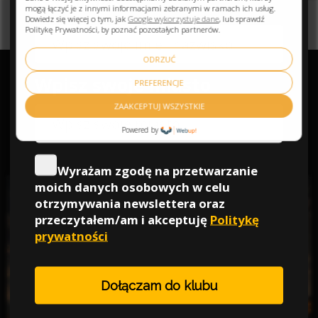
mogą łączyć je z innymi informacjami zebranymi w ramach ich usług.
Dowiedz się więcej o tym, jak
Google wykorzystuje dane
, lub sprawdź
Politykę Prywatności, by poznać pozostałych partnerów.
ODRZUĆ
PREFERENCJE
ZAAKCEPTUJ WSZYSTKIE
Powered by
PROMOKOD PRE10SEN -10%