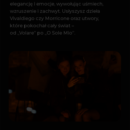
PROGRAM
Boccherini – Menuet
Morricone – Cinema Paradiso
Rota – Ojciec chrzestny
Verdi – La Donna è Mobile, Libiamo ne’ lieti
calici
O Sole Mio
Bella Ciao
Volare