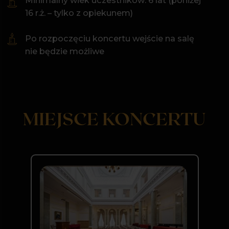
Wpisz swoje miasto
Pałac Staszica
ul. Nowy Świat 72,
Wyrażam zgodę na przetwarzanie
00-330 Warszawa
moich danych osobowych w celu
otrzymywania newslettera oraz
przeczytałem/am i akceptuję
Politykę
prywatności
Prowadź mnie w to miejsce
Dołączam do klubu