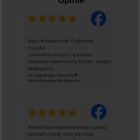
Opinie
KONCERTY WE WROCŁAWIU
KONCERTY W WARSZAWIE
Kontakt
Było fantastycznie! Doskonała
SPRAWY DOTYCZĄCE BILETÓW:
muzyka
INFO@KICKET.COM
+48 22 699 99 40
i zawodowi muzycy, a świece
INNE ZAPYTANIA:
nadawały niesamowity klimat - bardzo
EVERLIGHT.CONCERTS@GMAIL.COM
dziękujemy
+48 576 337 833
za wspaniały wieczór💕
Dodatkowe
Marta Szandrocho, Katowice
ZARZĄDZANIE PLIKAMI COOKIE
POLITYKA PRYWATNOŚCI
everlight concerts to projekt fundacji
pestka
wspierający cele statutowe
Koncert był naprawdę bardzo udany,
polecam, każdy choć raz musi