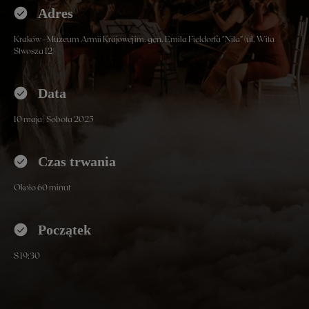
Adres
Kraków - Muzeum Armii Krajowej im. gen. Emila Fieldorfa "Nila” (ul. Wita
Stwosza 12)
Data
10 maja | Sobota 2025
Czas trwania
Około 60 minut
Początek
S 19:30