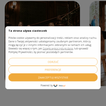
Ta strona używa ciasteczek
Plików cookie używamy do personalizacji treści, reklam oraz analizy ruchu.
Dane o Twojej aktywności udostępniamy zaufanym partnerom, którzy
mogą łączyć je z innymi informacjami zebranymi w ramach ich usług.
Dowiedz się więcej o tym, jak
Google wykorzystuje dane
, lub sprawdź
Politykę Prywatności, by poznać pozostałych partnerów.
ODRZUĆ
PREFERENCJE
ZAAKCEPTUJ WSZYSTKIE
Powered by