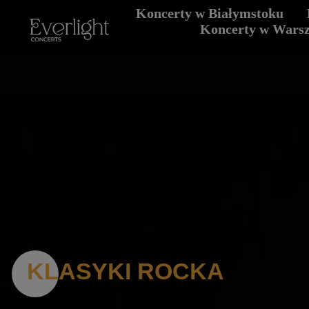
Koncerty w Białymstoku
Company
Koncerty we Wrocław
Koncerty w Wars
KLASYKI ROCKA