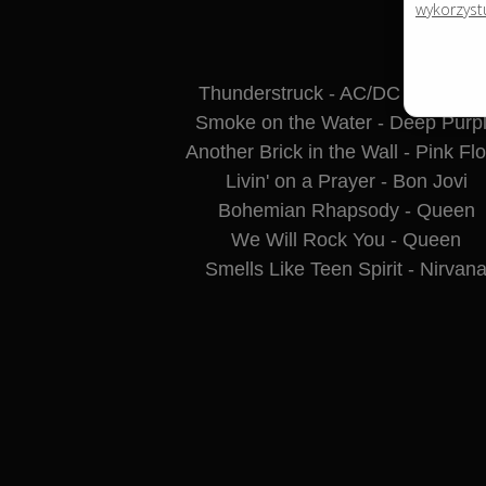
wykorzyst
ARTYŚCI: K