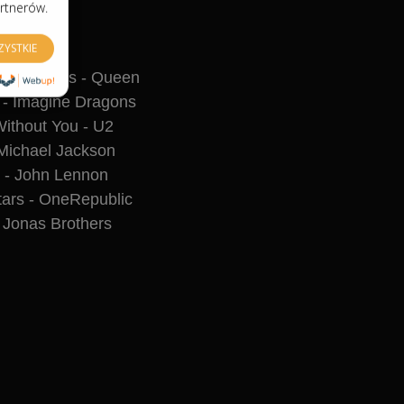
artnerów.
ZYSTKIE
 ANIMA