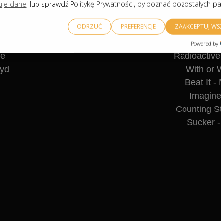
uje dane
, lub sprawdź Politykę Prywatności, by poznać pozostałych p
ODRZUĆ
PREFERENCJE
ZAAKCEPTUJ WS
Powered by
KTO ZAGRA
WARTET SMYCZKOWY CORDIS