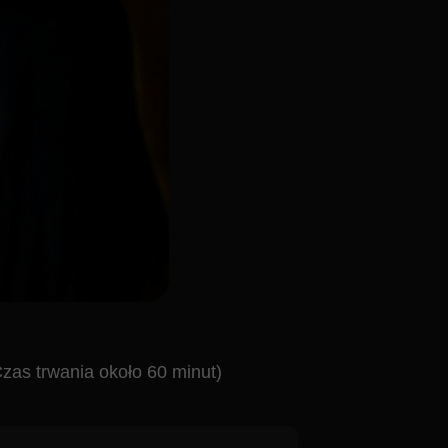
około 60 minut)
 świec. "Klasyki
nadczasowego Queen
gons. Niezwykłe
.