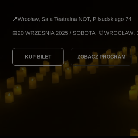
📍
Wrocław, Sala Teatralna NOT, Piłsudskiego 74
📅20 WRZESNIA 2025 / SOBOTA
⏰WROCŁAW: 18:00
KUP BILET
ZOBACZ PROGRAM