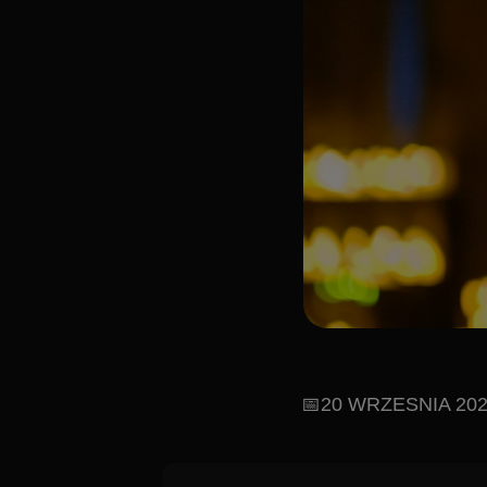
📅20 WRZESNIA 2025 / S
Zapraszamy na niezwykły koncert, kt
Rocka" to akustyczna podróż przez le
i AC/DC, przez głębię Pink Floyd,
aranżacje sprawią, ż