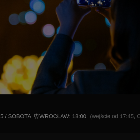
OBOTA
⏰WROCŁAW: 18:00
(wejście od 17:45, Czas trwania 
óry połączy moc rockowych brzmień z klimatem setek płonących
gendarne utwory, które ukształtowały historię muzyki - od po
 aż po nowoczesne rock-popowe hity OneRepublic i Imagine Dra
e dobrze znane melodie zabrzmią świeżo i zaskakująco głęboko