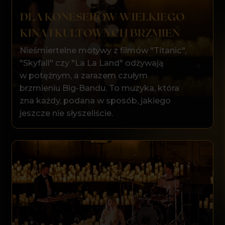
DODATKOWE
INFORMACJE
Czas trwania koncertu: ok. 80 minut
inimalny wiek uczestników: 6 lat (poniżej
16 r.ż. – wyłącznie z opiekunem)
Po rozpoczęciu koncertu wejście
na salę nie będzie możliwe
MIEJSCE KONCERTU