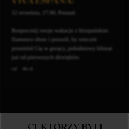
VIVA ESPAÑA!
12 września, 17.00, Poznań
Rozpocznij swoje wakacje z hiszpańskim
flamenco show i pozwól, by wieczór
przeniósł Cię w gorący, południowy klimat
już od pierwszych dźwięków.
zł
86
CI, KTÓRZY BYLI