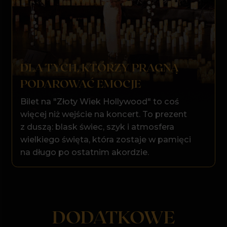
ArtCity, Duża Sala
Konferencyjna
ul. Przemysłowa 9
Prowadź mnie w to miejsce