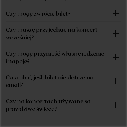
Czy mogę zwrócić bilet?
Czy muszę przyjechać na koncert
wcześniej?
Czy mogę przynieść własne jedzenie
i napoje?
Co zrobić, jeśli bilet nie dotrze na
email?
Czy na koncertach używane są
prawdziwe świece?
KUP BILET