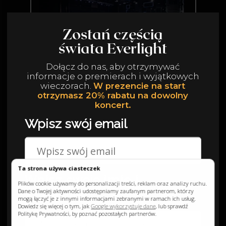
W prezencie na start otrzymasz 20%
rabatu na dowolny koncert.
Wyrażam zgodę na przetwarzanie moich danych
osobowych w celu otrzymywania newslettera oraz
przeczytałem/am i akceptuję
Politykę prywatności.
Dołączam do klubu
Ta strona używa ciasteczek
Plików cookie używamy do personalizacji treści, reklam oraz analizy ruchu.
Dane o Twojej aktywności udostępniamy zaufanym partnerom, którzy
mogą łączyć je z innymi informacjami zebranymi w ramach ich usług.
Dowiedz się więcej o tym, jak
Google wykorzystuje dane
, lub sprawdź
Politykę Prywatności, by poznać pozostałych partnerów.