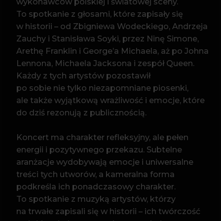
ale także wyjątkową wrażliwość i emocje, które
do dziś rezonują z publicznością.
N FIRE
Koncert ma charakter refleksyjny, ale pełen
energii i pozytywnego przekazu. Subtelne
aranżacje wydobywają emocje i uniwersalne
treści tych utworów, a kameralna forma
podkreśla ich ponadczasowy charakter.
To spotkanie z muzyką artystów, którzy
na trwałe zapisali się w historii – ich twórczość
wciąż inspiruje, porusza i pozostaje żywa
w sercach kolejnych pokoleń słuchaczy.
Na scenie wystąpią Marzena Matyla oraz
Monika Wiśniowska-Basel – dwie doświadczone
i rozpoznawalne wokalistki, które z wrażliwością
i artystyczną odpowiedzialnością sięgają
po repertuar wielkich nieobecnych. Marzena
Matyla, znana z programu Must Be the Music
oraz międzynarodowych tras koncertowych,
wnosi do koncertu siłę głosu, sceniczną