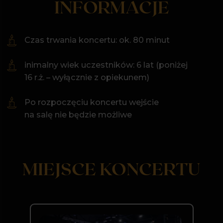
POCZUJ SIĘ JAK
GWIAZDA
HOLLYWOOD
Wieczór, w którym lśnią nie tylko tysiące
świec, ale przede wszystkim nasi Goście.
Blask fleszy, światła i muzyka na żywo —
poczuj, że jesteś w samym centrum
wielkiego kina
Zostań częścią świata Everlight
Dołącz do nas, aby otrzymywać informacje
o premierach i wyjątkowych wieczorach.