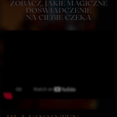
DLA PAR, KTÓRE CELEBRUJĄ
WSPÓLNE CHWILE
Dźwięk instrumentów na żywo, kojący
wokal i aura intymności, w której chce
się po prostu być blisko, słuchać
i uśmiechać do siebie. To idealna
oprawa dla Waszego "tu i teraz".