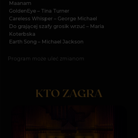
2 wokalistki (Monika Wiśniowska-Basel,
Marzena Matyla)
Sekcja smyczkowa
Perkusja
Gitara
Gitara basowa
Fortepian
ZOBACZ, JAKIE MAGICZNE
DOŚWIADCZENIE
NA CIEBIE CZEKA