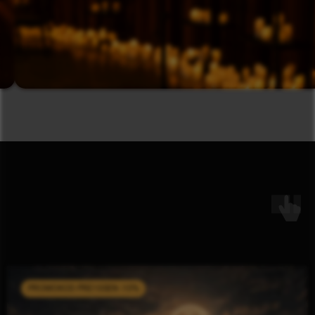
Dostawcą systemu biletowego jest
kicket.com
Koncerty
KONCERTY W BIAŁYMSTOKU
KONCERTY W KRAKOWIE
KONCERTY W KATOWICACH
KONCERTY W ŁODZI
KONCERTY W POZNANIU
KONCERTY WE WROCŁAWIU
KONCERTY W WARSZAWIE
PROMOKOD PRE10SEN -10%