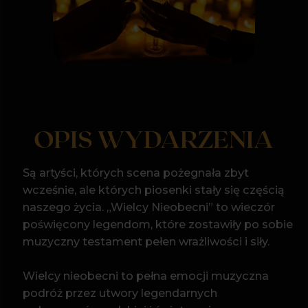
OPIS WYDARZENIA
Są artyści, których scena pożegnała zbyt
wcześnie, ale których piosenki stały się częścią
naszego życia. „Wielcy Nieobecni” to wieczór
poświęcony legendom, które zostawiły po sobie
muzyczny testament pełen wrażliwości i siły.
Wielcy nieobecni to pełna emocji muzyczna
podróż przez utwory legendarnych
wykonawców polskiej i światowej sceny.
To spotkanie z głosami, które zapisały się
w historii – od Zbigniewa Wodeckiego, Andrzeja
Zauchy i Stanisława Soyki, przez Ninę Simone,
Arethę Franklin i George’a Michaela, aż po Johna
Lennona, Michaela Jacksona i zespół Queen.
swing)
Każdy z tych artystów pozostawił
po sobie nie tylko niezapomniane piosenki,