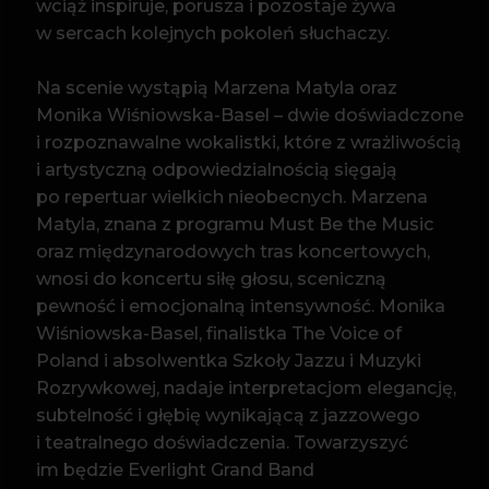
pewność i emocjonalną intensywność. Monika
Wiśniowska-Basel, finalistka The Voice of
Poland i absolwentka Szkoły Jazzu i Muzyki
Rozrywkowej, nadaje interpretacjom elegancję,
subtelność i głębię wynikającą z jazzowego
i teatralnego doświadczenia. Towarzyszyć
im będzie Everlight Grand Band
w rozbudowanym składzie, którego brzmienie –
piano, perkusja, gitara i sekcja smyczkowa –
podkreśla ponadczasowy charakter tych
utworów.
To koncert dla tych, którzy chcą zatrzymać się
na chwilę, wsłuchać w znane melodie i oddać się
wspomnieniom zapisanym w dźwiękach.