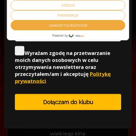
ODRZUĆ
PREFERENCJE
ZAAKCEPTUJ WSZYSTKIE
Powered by
WSZYSTKO DLA
TWOJEGO
KOMFORTU —
W CENIE BILETU:
legancki i uśmiechnięty zespół - nasi