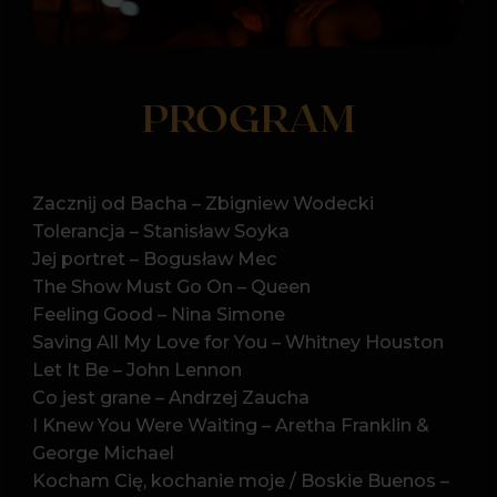
George Michael
Kocham Cię, kochanie moje / Boskie Buenos –
Maanam
GoldenEye – Tina Turner
Careless Whisper – George Michael
Do grającej szafy grosik wrzuć – Maria
Koterbska
Earth Song – Michael Jackson
Program może uleć zmianom
KTO ZAGRA