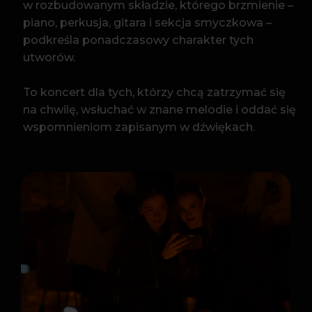
PROGRAM
Zacznij od Bacha – Zbigniew Wodecki
Tolerancja – Stanisław Soyka
Jej portret – Bogusław Mec
The Show Must Go On – Queen
Feeling Good – Nina Simone
Saving All My Love for You – Whitney Houston
Let It Be – John Lennon
Co jest grane – Andrzej Zaucha
I Knew You Were Waiting – Aretha Franklin &