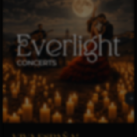
Kontakt
SPRAWY DOTYCZĄCE BILETÓW:
INFO@KICKET.COM
+48 22 699 99 40
INNE ZAPYTANIA:
EVERLIGHT.CONCERTS@GMAIL.COM
+48 576 337 833
Dodatkowe
ZARZĄDZANIE PLIKAMI COOKIE
POLITYKA PRYWATNOŚCI
everlight concerts to projekt fundacji
pestka
wspierający cele statutowe