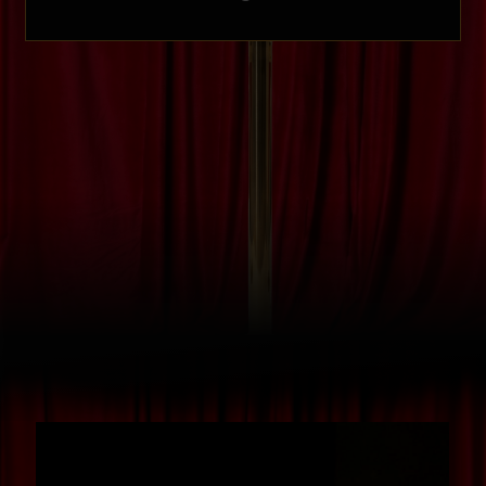
asystenci są do Twojej dyspozycji
na każdym kroku, dbając o Twój
komfort od samego wejścia.
Legendarna konferansjerka
Everlight — nasze autorskie
wprowadzenie w świat muzyki, które
tworzy duszę całego wydarzenia.
Profesjonalna sesja zdjęciowa — Twoje
pamiątkowe fotografie z wieczoru będą
gotowe w ciągu 48−72h. Idealna okazja,
by uwiecznić Twój blask.
Pełne wsparcie i troska — jesteśmy
obok, aby pomóc Ci w każdej kwestii,
bo ten wieczór ma być dla Ciebie wolny
od jakichkolwiek zmartwień.