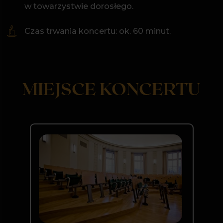
Wpisz swoje miasto
ul. Śniadeckich 12B
60-472 Poznań
Wyrażam zgodę na przetwarzanie
moich danych osobowych w celu
otrzymywania newslettera oraz
Prowadź mnie w to miejsce
przeczytałem/am i akceptuję
Politykę
prywatności
Dołączam do klubu