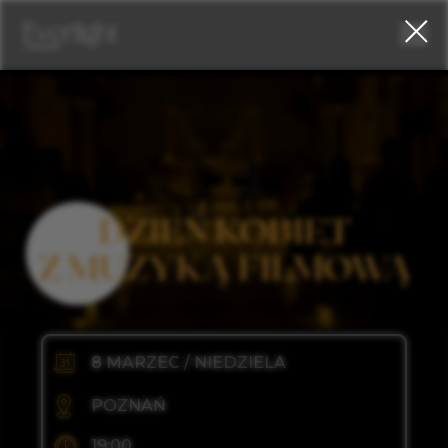
DZIEŃ KOBIET
Z MUZYKĄ FILMOWĄ
swing)
8 MARZEC / NIEDZIELA
POZNAŃ
19:00
N FIRE
SALA CHMIELNA, UL. ŚNIADECKICH