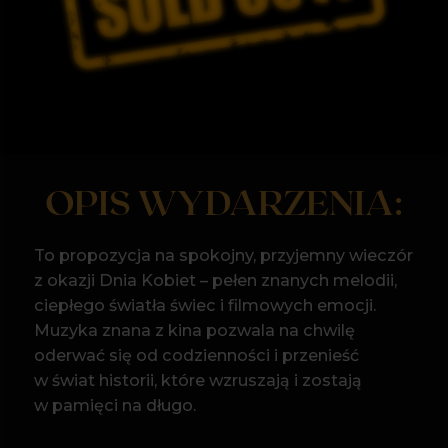
OPIS WYDARZENIA:
To propozycja na spokojny, przyjemny wieczór
z okazji Dnia Kobiet – pełen znanych melodii,
ciepłego światła świec i filmowych emocji.
Muzyka znana z kina pozwala na chwilę
oderwać się od codzienności i przenieść
w świat historii, które wzruszają i zostają
w pamięci na długo.
W programie znalazły się utwory towarzyszące
najpiękniejszym filmowym momentom –
romantyczne walce, liryczne tematy i piosenki,
które wielu z nas kojarzy z ważnymi scenami
na ekranie. To muzyka, która budzi
wspomnienia i tworzy wyjątkowy nastrój,
idealny na wieczór spędzony w dobrym
towarzystwie.