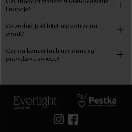
Czy mogę przynieść własne jedzenie
i napoje?
Co zrobić, jeśli bilet nie dotrze na
email?
Czy na koncertach używane są
prawdziwe świece?