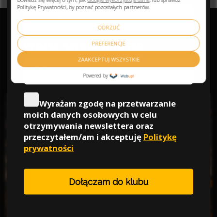
Politykę Prywatności, by poznać pozostałych partnerów.
ODRZUĆ
PREFERENCJE
ZAAKCEPTUJ WSZYSTKIE
Powered by
PROMOKOD PRE10SEN -10%