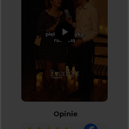
Dostawcą systemu biletowego jest
kicket.com
Koncerty
KONCERTY W BIAŁYMSTOKU
KONCERTY W KRAKOWIE
KONCERTY W KATOWICACH
KONCERTY W ŁODZI
Opinie
KONCERTY W POZNANIU
KONCERTY WE WROCŁAWIU