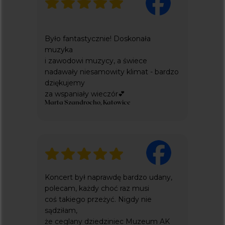
KONCERTY W WARSZAWIE
Kontakt
Było fantastycznie! Doskonała
SPRAWY DOTYCZĄCE BILETÓW:
muzyka
INFO@KICKET.COM
i zawodowi muzycy, a świece
+48 22 699 99 40
nadawały niesamowity klimat - bardzo
INNE ZAPYTANIA:
dziękujemy
EVERLIGHT.CONCERTS@GMAIL.COM
za wspaniały wieczór💕
+48 576 337 833
Marta Szandrocho, Katowice
Dodatkowe
ZARZĄDZANIE PLIKAMI COOKIE
POLITYKA PRYWATNOŚCI
everlight concerts to projekt fundacji
Koncert był naprawdę bardzo udany,
pestka
wspierający cele statutowe
polecam, każdy choć raz musi
coś takiego przeżyć. Nigdy nie
sądziłam,
że ceglany dziedziniec Muzeum AK