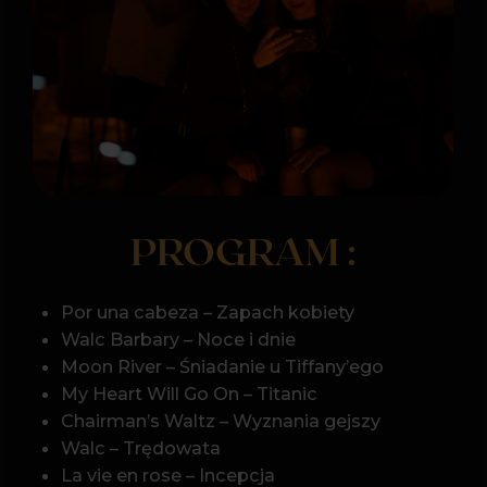
Por una cabeza – Zapach kobiety
Walc Barbary – Noce i dnie
Moon River – Śniadanie u Tiffany’ego
My Heart Will Go On – Titanic
Chairman’s Waltz – Wyznania gejszy
Walc – Trędowata
La vie en rose – Incepcja
Shallow – Narodziny gwiazdy
City of Stars – La La Land
i inne…
Program może ulec modyfikacjom
ARTYŚCI: