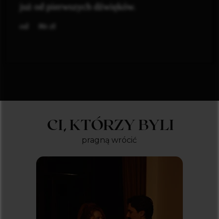
już od pierwszych dźwięków.
zł
86
CI, KTÓRZY BYLI
pragną wrócić