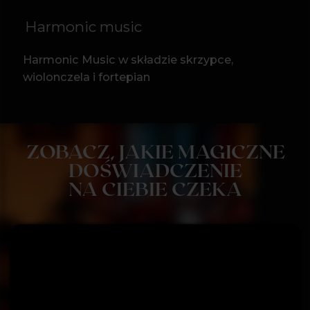
DODATKOWE
INFORMACJE:
Prosimy o wcześniejsze przybycie - po
rozpoczęciu koncertu nie będzie
możliwości wejścia na salę.
Minimalny wiek uczestników to 6 lat,
osoby poniżej 16 roku życia zapraszamy
w towarzystwie dorosłego.