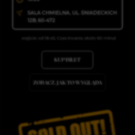
12B, 60-472
wejście od 18:45, Czas trwania około 60 minut
KUP BILET
ZOBACZ, JAK TO WYGLĄDA