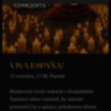
VIVA ESPAÑA!
12 września, 17.00, Poznań
Rozpocznij swoje wakacje z hiszpańskim
flamenco show i pozwól, by wieczór
przeniósł Cię w gorący, południowy klimat