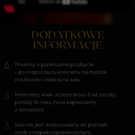
nazwisko
MIEJSCE KONCERTU
Wpisz swoje miasto
Wyrażam zgodę na przetwarzanie
moich danych osobowych w celu
otrzymywania newslettera oraz
przeczytałem/am i akceptuję
Politykę
prywatności
Aula Florianka AMKP
Dołączam do klubu
ul. Sereno Fenn'a 15
Prowadź mnie w to miejsce