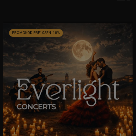
Dostawcą systemu biletowego jest
kicket.com
Koncerty
PROMOKOD PRE10SEN -10%
KONCERTY W BIAŁYMSTOKU
KONCERTY W KRAKOWIE
KONCERTY W KATOWICACH
KONCERTY W ŁODZI
KONCERTY W POZNANIU
KONCERTY WE WROCŁAWIU
KONCERTY W WARSZAWIE
Kontakt
SPRAWY DOTYCZĄCE BILETÓW:
INFO@KICKET.COM
+48 22 699 99 40