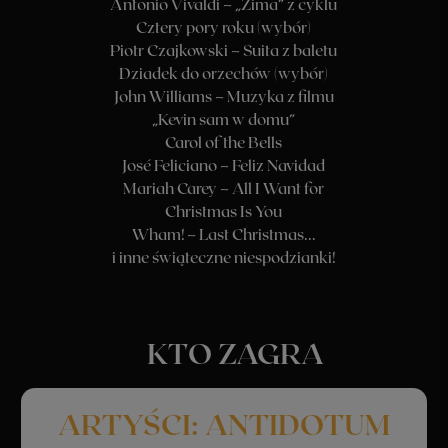
Dodatkowe informacje
Prosimy o punktualne przybycie
– po rozpoczęciu koncertu nie będzie
możliwości wejścia na salę.
Minimalny wiek uczestników: 6 lat (osoby
poniżej 16. roku życia zapraszamy
z dorosłym).
Sala nie jest dostosowana do potrzeb osób z
niepełnosprawnościami.
Czas trwania: ok. 60 minut.
Pozwól, by ten magiczny wieczór w blasku świec wypełnił
Cię spokojem, radością i ciepłem Świąt. Zanurz się w muzyce,
która przypomina,
że Boże Narodzenie to czas miłości, bliskości i cudów, w które
znów można uwierzyć