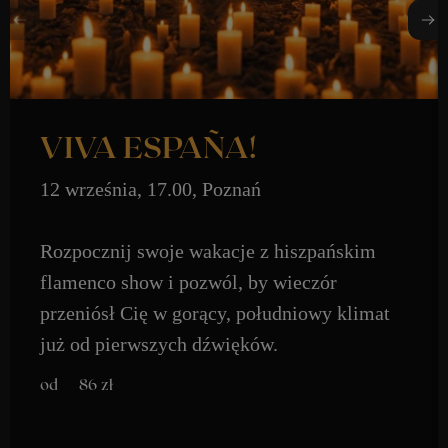
INNE ZAPYTANIA:
EVERLIGHT.CONCERTS@GMAIL.COM
+48 576 337 833
Dodatkowe
ZARZĄDZANIE PLIKAMI COOKIE
VIVA ESPAÑA!
POLITYKA PRYWATNOŚCI
12 września, 17.00, Poznań
everlight concerts to projekt fundacji
pestka
wspierający cele statutowe
Rozpocznij swoje wakacje z hiszpańskim
flamenco show i pozwól, by wieczór
przeniósł Cię w gorący, południowy klimat
już od pierwszych dźwięków.
zł
86