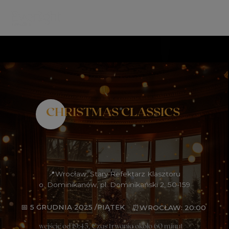
CHRISTMAS CLASSICS
📍Wrocław, Stary Refektarz Klasztoru
o. Dominikanów, pl. Dominikański 2, 50-159
📅 5 GRUDNIA 2025 /PIĄTEK
⏰WROCŁAW: 20:00
wejście od 19:45, Czas trwania około 60 minut