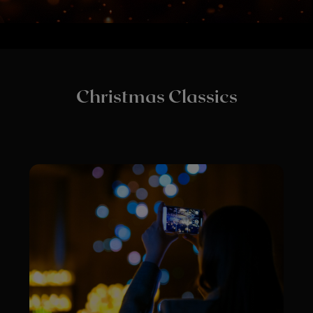
📅5 GRUDNIA 2025 / PIĄTEK
⏰WROCŁAW: 20:00
wejście od 18:45, Czas trwania około 60 minut
W blasku setek świec powraca magia świąt,
która ogrzewa serca i przywołuje wspomnienia
dziecięcej radości. Zapraszamy na wyjątkowy
koncert, podczas którego zabrzmią
najpiękniejsze świąteczne melodie w
urzekających aranżacjach na kwartet
smyczkowy.
Everlight Concerts stworzyło ten wieczór, by
przywołać ciepło domowego ogniska, zapach
pierników i dźwięk śmiechu przy choince. To
muzyczna podróż przez klasykę Bożego
Narodzenia – od baśniowych kompozycji
Czajkowskiego, przez filmowe tematy Johna
Williamsa, aż po najpiękniejsze świąteczne
przeboje, które rozbrzmiewają co roku w naszych