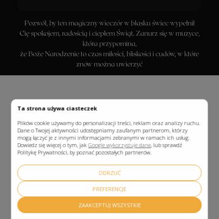
Ta strona używa ciasteczek
Plików cookie używamy do personalizacji treści, reklam oraz analizy ruchu.
Dane o Twojej aktywności udostępniamy zaufanym partnerom, którzy
mogą łączyć je z innymi informacjami zebranymi w ramach ich usług.
Dowiedz się więcej o tym, jak
Google wykorzystuje dane
, lub sprawdź
Politykę Prywatności, by poznać pozostałych partnerów.
ODRZUĆ
PREFERENCJE
ZAAKCEPTUJ WSZYSTKIE