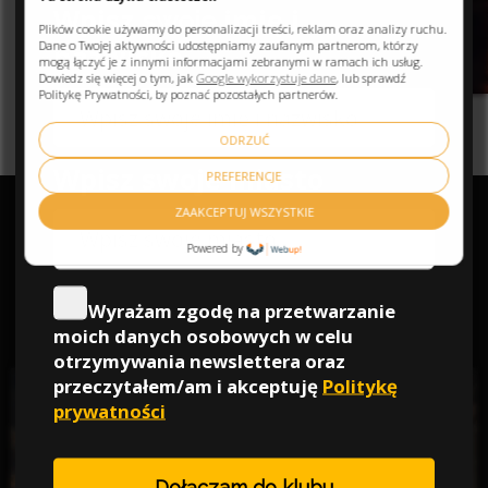
Plików cookie używamy do personalizacji treści, reklam oraz analizy ruchu.
Dane o Twojej aktywności udostępniamy zaufanym partnerom, którzy
mogą łączyć je z innymi informacjami zebranymi w ramach ich usług.
Dowiedz się więcej o tym, jak
Google wykorzystuje dane
, lub sprawdź
Politykę Prywatności, by poznać pozostałych partnerów.
ODRZUĆ
PREFERENCJE
ZAAKCEPTUJ WSZYSTKIE
Powered by
PROMOKOD PRE10SEN -10%