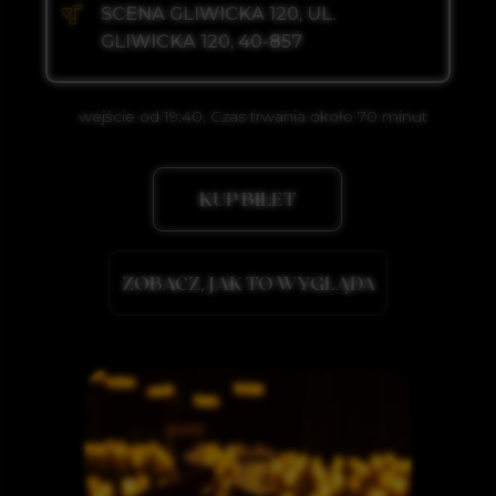
wejście od 19:40, Czas trwania około 70 minut
swing)
KUP BILET
ZOBACZ, JAK TO WYGLĄDA
N FIRE