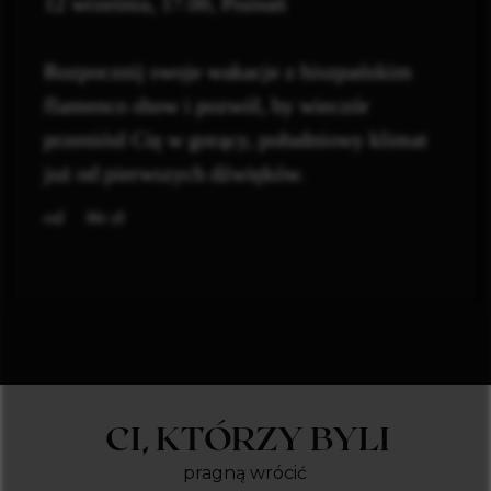
12 września, 17.00, Poznań
Rozpocznij swoje wakacje z hiszpańskim
flamenco show i pozwól, by wieczór
przeniósł Cię w gorący, południowy klimat
już od pierwszych dźwięków.
zł
86
CI, KTÓRZY BYLI
pragną wrócić