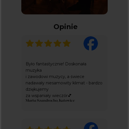
KONCERTY W ŁODZI
KONCERTY W POZNANIU
KONCERTY WE WROCŁAWIU
Opinie
KONCERTY W WARSZAWIE
Kontakt
SPRAWY DOTYCZĄCE BILETÓW:
INFO@KICKET.COM
Było fantastycznie! Doskonała
+48 22 699 99 40
muzyka
INNE ZAPYTANIA:
i zawodowi muzycy, a świece
EVERLIGHT.CONCERTS@GMAIL.COM
nadawały niesamowity klimat - bardzo
+48 576 337 833
dziękujemy
Dodatkowe
za wspaniały wieczór💕
Marta Szandrocho, Katowice
ZARZĄDZANIE PLIKAMI COOKIE
POLITYKA PRYWATNOŚCI