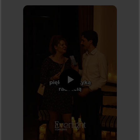
Dostawcą systemu biletowego jest
kicket.com
Koncerty
KONCERTY W BIAŁYMSTOKU
KONCERTY W KRAKOWIE
KONCERTY W KATOWICACH