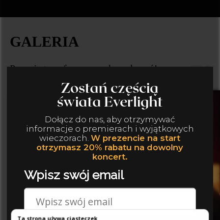
GALERIA
Poczuj atmosferę naszych wydarzeń!
Zuzanna, Kraków
Ta strona używa ciasteczek