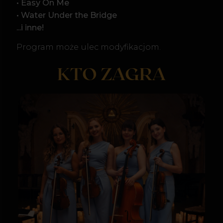
Kwartet smyczkowy
La Belle
kwartet smyczkowy La Belle w składzie I
skrzypce, II skrzypce, altówka i wiolonczela