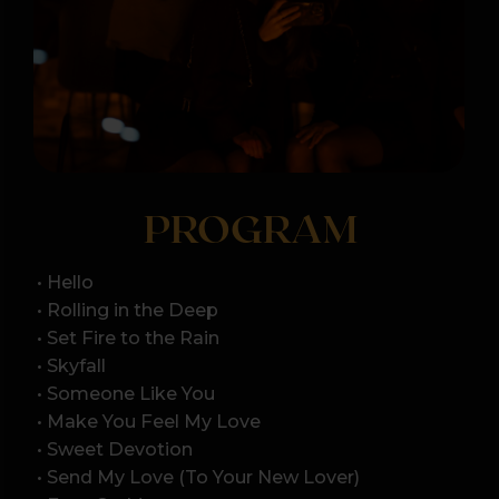
• Rolling in the Deep
• Set Fire to the Rain
• Skyfall
• Someone Like You
• Make You Feel My Love
• Sweet Devotion
• Send My Love (To Your New Lover)
• Easy On Me
• Water Under the Bridge
...i inne!
Program może ulec modyfikacjom.
KTO ZAGRA