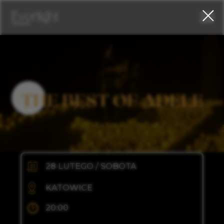
pian, perkusja, kontrabas, saksofon) przeniesie publiczność
w świat klasycznego jazzu
zne swingowe aranżacje, tworzące atmosferę ciepła i elegancji.
THE BEST OF ADELE
28 LUTEGO / SOBOTA
KATOWICE
20:00
SCENA GLIWICKA 120, UL.
GLIWICKA 120, 40-857