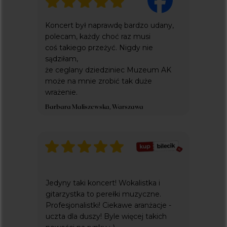
everlight concerts to projekt fundacji
pestka
wspierający cele statutowe
Koncert był naprawdę bardzo udany,
polecam, każdy choć raz musi
coś takiego przeżyć. Nigdy nie
sądziłam,
że ceglany dziedziniec Muzeum AK
może na mnie zrobić tak duże
wrażenie.
Barbara Maliszewska, Warszawa
Jedyny taki koncert! Wokalistka i
gitarzystka to perełki muzyczne.
Profesjonalistki! Ciekawe aranżacje -
uczta dla duszy! Byle więcej takich