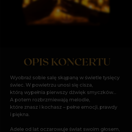
OPIS KONCERTU
Wyobraź sobie salę skąpaną w świetle tysięcy
świec. W powietrzu unosi się cisza,
którą wypełnia pierwszy dźwięk smyczków…
A potem rozbrzmiewają melodie,
które znasz i kochasz – pełne emocji, prawdy
i piękna.
Adele od lat oczarowuje świat swoim głosem,
który potrafi kruszyć serca i budzić najgłębsze
wspomnienia. Tego wieczoru usłyszysz
jej największe hity w niezwykłych, kameralnych
aranżacjach na kwartet smyczkowy. Hello,
Someone Like You, Skyfall czy Rolling in the
Deep zabrzmią w nowym świetle – jeszcze
bardziej intymnie
i poruszająco. To nie będzie zwykły koncert.